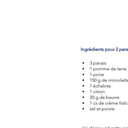
Ingrédients pour 2 per
3 panais
1 pomme de terre 
1 poire 
150 g de mimolett
1 échalote
1 citron
20 g de beurre 
1 cs de crème fraîc
sel et poivre