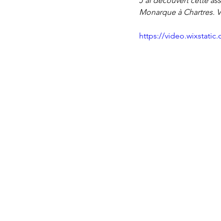
J'ai découvert cette ass
Monarque à Chartres. Vo
https://video.wixstat