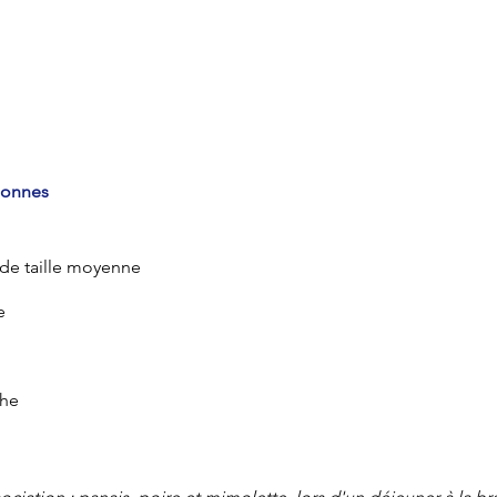
sonnes 
de taille moyenne 
e
he 