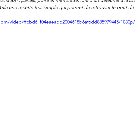
ociation : panais, poire et mimolette, lors d'un déjeuner à la b
ilà une recette très simple qui permet de retrouver le gout de 
ic.com/video/ffcbd6_f04eaeabb2004618b6af6dd885979445/1080p