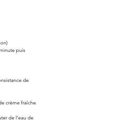
ion)
minute puis 
consistance de 
 de crème fraîche 
ter de l’eau de 