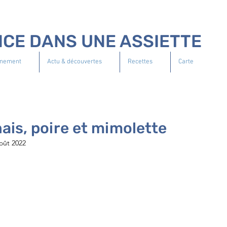
NCE DANS UNE ASSIETTE
nement
Actu & découvertes
Recettes
Carte
ais, poire et mimolette
oût 2022