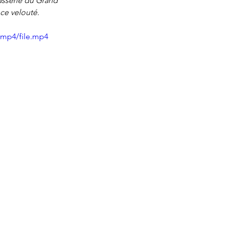
rasserie du Grand 
ce velouté. 
/mp4/file.mp4