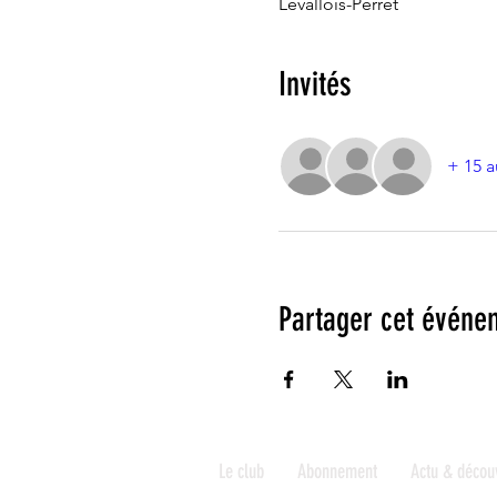
Levallois-Perret
Invités
+ 15 a
Partager cet événe
Le club
Abonnement
Actu & décou