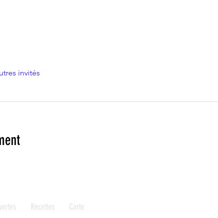
utres invités
ment
vertes
Recettes
Carte