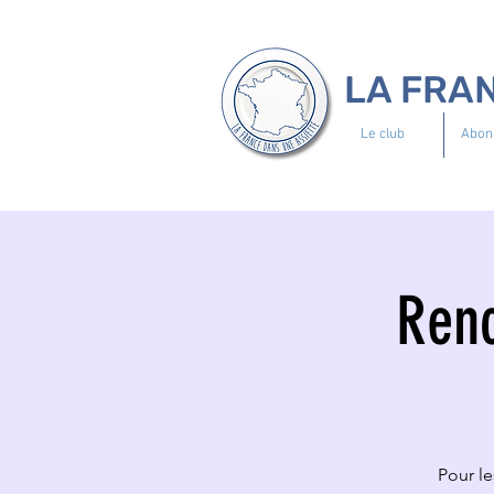
LA FRA
Le club
Abon
Renc
Pour l