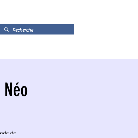
e Néo
code de